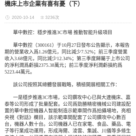
機床上市企業有喜有憂（下）
2020-10-14
3236次
華中數控：穩步推進3C市場 推動智能升級項目
華中數控（300161）于10月27日發布公告顯示，本報告
期的營業收入爲1.26億元，同比減少7.52%；前三季度營業
收入3.68億元，同比減少12.34%；第三季度歸屬于上市公司
的淨利潤爲虧損2375.38萬元；前三季度淨利潤虧損約爲
5223.44萬元。
該公司按照其總體發展戰略，積極開展相關工作：
一是穩步推進3C市場，公司鑽攻中心已與大連機床、嘉
泰等公司形成了批量配套。公司爲勁勝精密機械公司建設配
置的華中數控機器人智能制造示範車間作爲拍攝場地，亮相
央視《對話》欄目，該示範車間配套了公司鑽攻中心數百
台，機器人數十台。公司機器人已在家電、食品、藥品、電
子等行業成功運用，形成海爾、淩雲、集誠、川儀等多條生