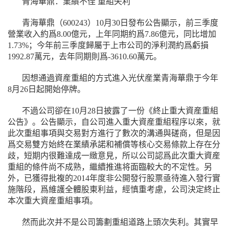
青海華鼎：業績不佳 重組失利
青海華鼎（600243）10月30日發布公告顯示，前三季度
營業收入約爲8.00億元，上年同期約爲7.86億元，同比增加
1.73%；今年前三季度歸屬于上市公司的淨利潤約爲虧損
1992.87萬元，去年同期則爲-3610.60萬元。
因想通過資産重組的方式進入光伏産業青海華鼎于今年
8月26日起開始停牌。
不過公司卻在10月28日披露了一份《終止重大資産重組
公告》。公告顯示，自公司進入重大資産重組程序以來，就
此次重組事項與交易對方進行了數次的溝通與磋商，但是因
爲交易雙方始終在業績承諾和補償等核心交易條款上存在分
歧，短期内很難達成一緻意見，所以公司認爲此次重大資産
重組的條件尚不成熟，繼續推進将面臨較大的不定性。另
外，已獲得批複的2014年度非公開發行股票亟待進入發行實
施階段，爲維護全體股東利益，經慎重考慮，公司決定終止
本次重大資産重組事項。
然而此次并不是公司籌劃重組道路上頭次失利。其實早