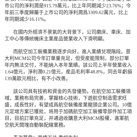
市公司的淨利潤是915.79萬元，比上年同期減少23.76%；今
年前三季度歸屬于上市公司的淨利潤爲3309.62萬元，比上
年同期減少16.11%。
在國内外經濟不景氣的大背景下，公司磨床、車床、加
工中心等傳統機床主業産品營業收入下滑明顯。
而航空加工裝備業務逐步向好，進入業績兌現階段。意
大利MCM公司今年訂單量充足，但受産能限制，部分訂單
年内無法交付，不能納入本年業績。該公司上半年營業收入
1.64億元，淨利潤0.21億元，産品毛利率48.8%，同去年虧損
139萬歐元相比，有不小改善。
該公司具有技術和資金的先發優勢。在航空加工裝備領
域，業務布局完善，掌握核心技術，下遊航空制造需求旺
盛，成長性好，有望成爲航空裝備産業龍頭企業公司。10億
元定增方案已獲批，将用于加碼航空加工裝備零部件加工項
目，目前訂單充足，并通過收購意大利MCM股權，進軍航
空航天闆塊自動裝配線業務。