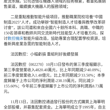
産流水線。公司憑借在機器人領域的技術積累，着重拓展銷
售渠道，繼續擴大機器人的服務領域；
二是重點推動智能升級項目，推動職業院校培養“中國
制造2025”人才。成功舉辦“智能制造人才培養與教學改革研
讨會”，該公司還和來自全國六十餘所本科、高職、中職的
150名領導和教師共同交流新時代技能型人才培養方向，探
讨
數控機床
智能升級改造，協助專業合理配置學校資源，培
養新興産業急需的智能制造人才。
法因數控：小幅虧損 重組利好後續發展
法因數控（002270）10月13日發布的第三季度報顯示，
第三季度營業收入4820.40萬元，比上年同期減少40.09%；
前三季度營業收入1.48億元，比上年同期減少33.50%；本季
度歸屬于上市公司的淨利潤是-238.19萬元，同比減少
155.60%；今年前三季度歸屬于上市公司的淨利潤爲8.73萬
元。
11月13日，法因數控通過發行股份的方式購買上海華明
全部股權，并募集配套資金。上海華明成立于1995年，自主