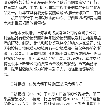
研發的多款分接開關産品已經在全球近百個國家安全運行，
成爲電力系統、工業用戶和重點工程主要選擇的分接開關産
品之一，近年來其有載分接開關産銷量穩居全球第二、中國
一，該産品運行于上海環球金融中心、巴西世界杯體育場館
等衆多重要項目的變電站。
通過本次收購，上海華明将成爲該公司的全資子公司，
其變壓器有載分接開關和無勵磁分接開關以及其它輸變電設
備的研發、制造、銷售和服務業務将全部納入這家公司，法
因數控據此将成爲該領域具有一定規模和行業競争優勢的質
優
上市公司。上海華明2014年歸屬于母公司股東的淨利潤爲
16308.20萬元，毛利率爲62.22%，赢利能力較好。本次交易
将從根本上改善公司的資産質量及經營狀況，豐富業務結
構，提高整體赢利能力和市場競争力，增強後續發展能
力。
日發精機：傳統業務下滑 航空裝備業務向好
日發精機（002520）于10月31日發布的公告顯示，第三
季度營業收入1.76億元，比上年同期增80.32%；前三季度營
業收入4.92億元，比上年同期增加68.92%；本季度歸屬于上