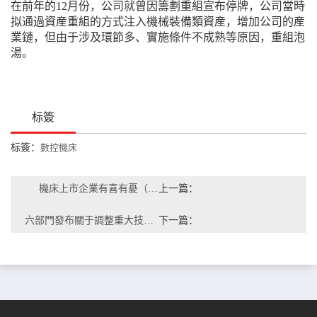
在前年的12月份，公司就曾因籌劃重組宣布停牌，公司當時
拟通過資産重組的方式注入機械裝備類資産，增加公司的産
業鏈，但由于涉及環節多、實施條件不成熟等原因，重組泡
湯。
标簽
标簽：
數控機床
機床上市企業有喜有憂（中）
上一篇：
六部門發布關于調整重大技術裝備進口稅收政策有關目錄及規定的通知
下一篇：