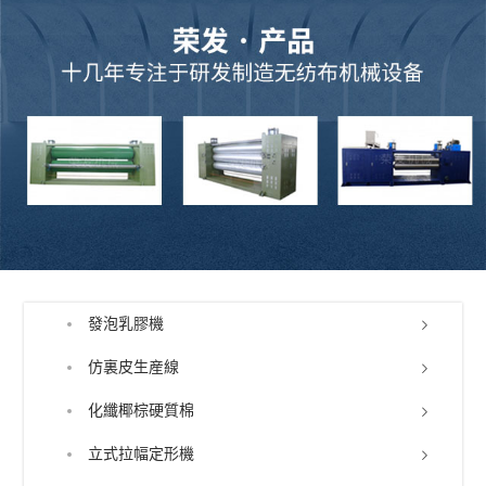
發泡乳膠機
仿裏皮生産線
化纖椰棕硬質棉
立式拉幅定形機