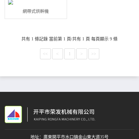
網帶式烘幹機
共有 1 條記錄 當前第 1 頁/共有 1 頁 每頁顯示 9 條
<<
<
1
>
>>
地址：廣東開平市水口鎮金山東大道35号