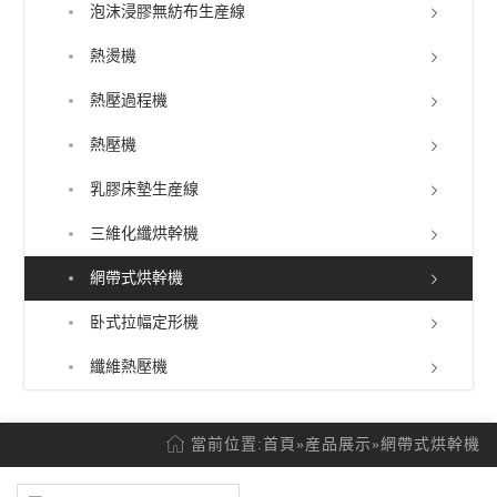
泡沫浸膠無紡布生産線
熱燙機
熱壓過程機
熱壓機
乳膠床墊生産線
三維化纖烘幹機
網帶式烘幹機
卧式拉幅定形機
纖維熱壓機
當前位置:
首頁
»
産品展示
»
網帶式烘幹機