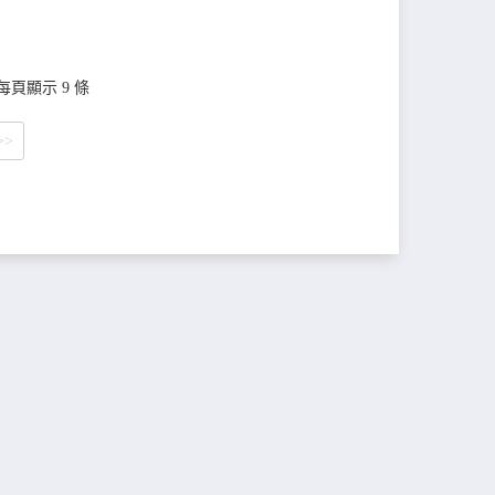
 每頁顯示 9 條
>>