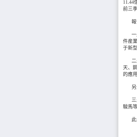
11.
前三季
報
一
件産
于新
二
天、
的應
另
三
駿馬
此