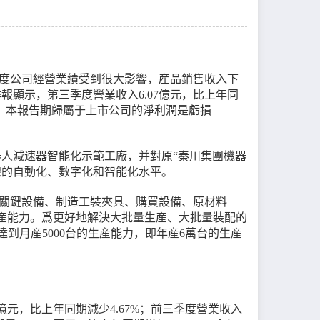
度公司經營業績受到很大影響，産品銷售收入下
季報顯示，第三季度營業收入6.07億元，比上年同
69%；本報告期歸屬于上市公司的淨利潤是虧損
器人減速器智能化示範工廠，并對原“秦川集團機器
線的自動化、數字化和智能化水平。
制關鍵設備、制造工裝夾具、購買設備、原材料
生産能力。爲更好地解決大批量生産、大批量裝配的
到月産5000台的生産能力，即年産6萬台的生産
34億元，比上年同期減少4.67%；前三季度營業收入