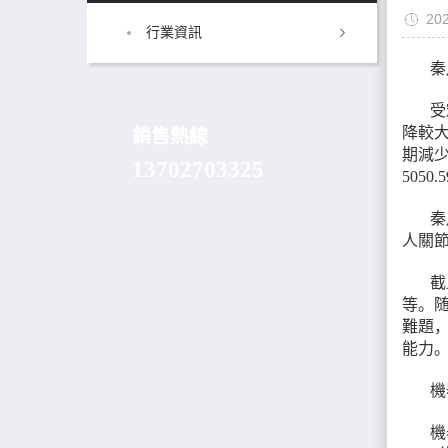
20
行業資訊
秦
受
降較大
銷售熱線
期減少
13702703325
505
秦
人關
截
等。随
難題，
能力
機
機