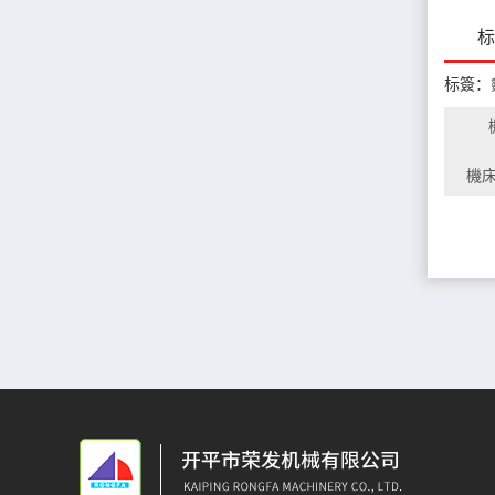
标
标簽：
機