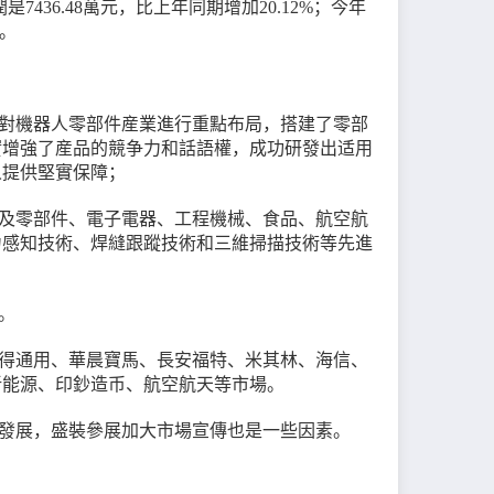
7436.48萬元，比上年同期增加20.12%；今年
%。
對機器人零部件産業進行重點布局，搭建了零部
實增強了産品的競争力和話語權，成功研發出适用
人提供堅實保障；
及零部件、電子電器、工程機械、食品、航空航
力感知技術、焊縫跟蹤技術和三維掃描技術等先進
質。
得通用、華晨寶馬、長安福特、米其林、海信、
新能源、印鈔造币、航空航天等市場。
速發展，盛裝參展加大市場宣傳也是一些因素。