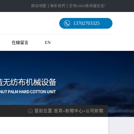
網站地圖
聯系我們
您有(684)條詢盤信息！
13702703325
在線留言
EN
當前位置:
首頁
»
新聞中心
»
公司新聞