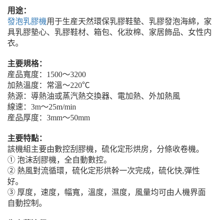
用途：
發泡乳膠機
用于生産天然環保乳膠鞋墊、乳膠發泡海綿，家
具乳膠墊心、乳膠鞋材、箱包、化妝棉、家居飾品、女性内
衣。
主要規格：
産品寬度：1500～3200
加熱溫度：常溫～220℃
熱源：導熱油或蒸汽熱交換器、電加熱、外加熱風
線速：3m～25m/min
産品厚度：3mm～50mm
主要特點：
該機組主要由數控刮膠機，硫化定形烘房，分條收卷機。
① 泡沫刮膠機，全自動數控。
② 熱風對流循環，硫化定形烘幹一次完成，硫化快,彈性
好。
③ 厚度，速度，幅寬，溫度，濕度，風量均可由人機界面
自動控制。